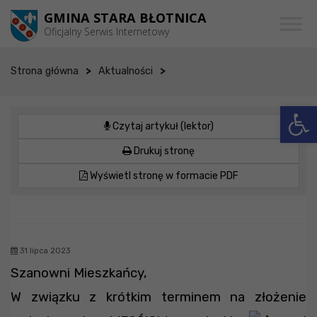
Przejdź do menu
Przejdź do stopki strony
Przejdź do głównej treści strony
GMINA STARA BŁOTNICA
Oficjalny Serwis Internetowy
>
>
Strona główna
Aktualności
Otwórz 
Czytaj artykuł (lektor)
Drukuj stronę
Wyświetl stronę w formacie PDF
31 lipca 2023
Szanowni Mieszkańcy,
W związku z krótkim terminem na złożenie