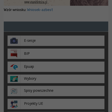
Wzór wniosku:
Wniosek-azbest
E-sesje
BIP
Epuap
Wybory
Spisy powszechne
Projekty UE