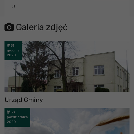
31
error getting json:
Galeria zdjęć
31
grudnia
2020
Urząd Gminy
30
października
2020