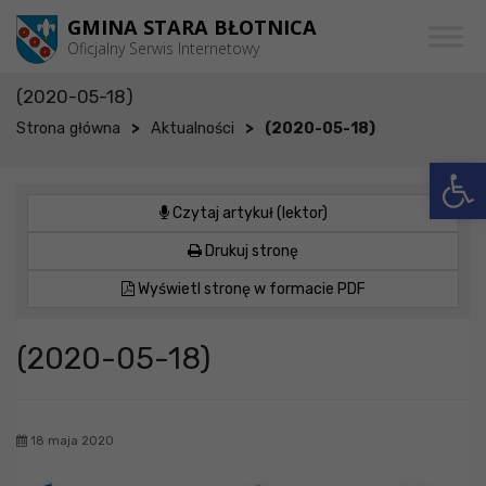
Przejdź do menu
Przejdź do stopki strony
Przejdź do głównej treści strony
GMINA STARA BŁOTNICA
Oficjalny Serwis Internetowy
(2020-05-18)
>
>
Strona główna
Aktualności
(2020-05-18)
Otwórz 
Czytaj artykuł (lektor)
Drukuj stronę
Wyświetl stronę w formacie PDF
(2020-05-18)
18 maja 2020