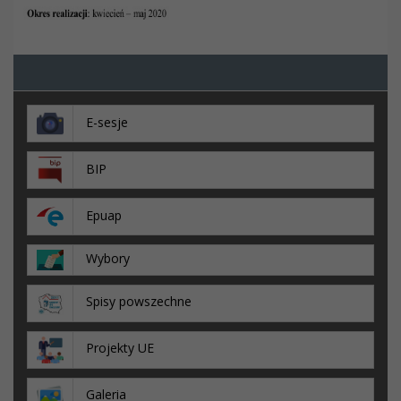
E-sesje
BIP
Epuap
Wybory
Spisy powszechne
Projekty UE
Galeria