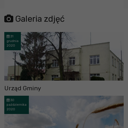
error getting json:
Galeria zdjęć
31
grudnia
2020
Urząd Gminy
30
października
2020