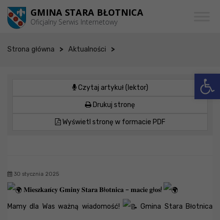
Przejdź do menu
Przejdź do stopki strony
Przejdź do głównej treści strony
GMINA STARA BŁOTNICA
Oficjalny Serwis Internetowy
>
>
Strona główna
Aktualności
Otwórz 
Czytaj artykuł (lektor)
Drukuj stronę
Wyświetl stronę w formacie PDF
30 stycznia 2025
𝐌𝐢𝐞𝐬𝐳𝐤𝐚𝐧́𝐜𝐲 𝐆𝐦𝐢𝐧𝐲 𝐒𝐭𝐚𝐫𝐚 𝐁ł𝐨𝐭𝐧𝐢𝐜𝐚 – 𝐦𝐚𝐜𝐢𝐞 𝐠ł𝐨𝐬!
Mamy dla Was ważną wiadomość!
Gmina Stara Błotnica