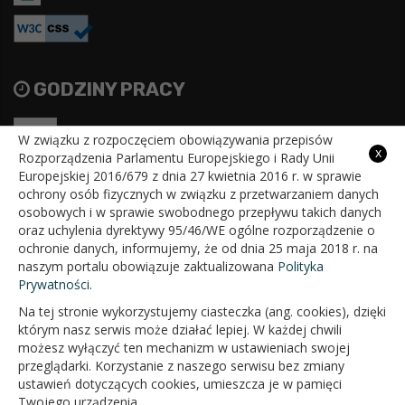
GODZINY PRACY
Pon
7:30 - 15:30
W związku z rozpoczęciem obowiązywania przepisów
x
Rozporządzenia Parlamentu Europejskiego i Rady Unii
Wt
7:30 - 15:30
Europejskiej 2016/679 z dnia 27 kwietnia 2016 r. w sprawie
ochrony osób fizycznych w związku z przetwarzaniem danych
Śr
7:30 - 15:30
osobowych i w sprawie swobodnego przepływu takich danych
oraz uchylenia dyrektywy 95/46/WE ogólne rozporządzenie o
Czw
7:30 - 15:30
ochronie danych, informujemy, że od dnia 25 maja 2018 r. na
naszym portalu obowiązuje zaktualizowana
Polityka
Pt
7:30 - 15:30
Prywatności.
Na tej stronie wykorzystujemy ciasteczka (ang. cookies), dzięki
którym nasz serwis może działać lepiej. W każdej chwili
możesz wyłączyć ten mechanizm w ustawieniach swojej
przeglądarki. Korzystanie z naszego serwisu bez zmiany
ustawień dotyczących cookies, umieszcza je w pamięci
Twojego urządzenia.