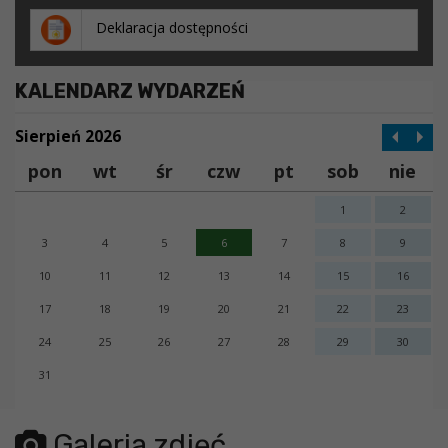
Deklaracja dostępności
KALENDARZ WYDARZEŃ
Sierpień 2026
pon
wt
śr
czw
pt
sob
nie
1
2
3
4
5
6
7
8
9
10
11
12
13
14
15
16
17
18
19
20
21
22
23
24
25
26
27
28
29
30
31
error getting json:
Galeria zdjęć