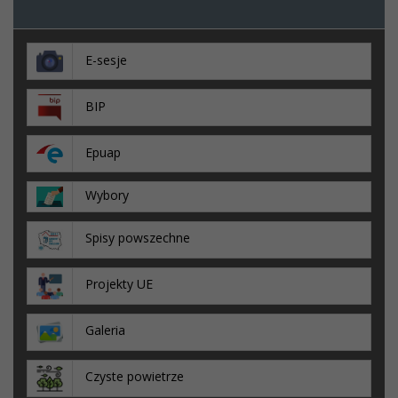
E-sesje
BIP
Epuap
Wybory
Spisy powszechne
Projekty UE
Galeria
Czyste powietrze