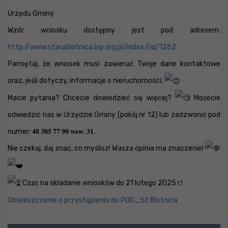
Urzędu Gminy
Wzór wniosku dostępny jest pod adresem:
http://www.starablotnica.bip.org.pl/index//id/1262
Pamiętaj, że wniosek musi zawierać Twoje dane kontaktowe
oraz, jeśli dotyczy, informacje o nieruchomości.
Macie pytania? Chcecie dowiedzieć się więcej?
Możecie
odwiedzić nas w Urzędzie Gminy (pokój nr 12) lub zadzwonić pod
numer: 𝟒𝟖 𝟑𝟖𝟓 𝟕𝟕 𝟗𝟎 𝐰𝐞𝐰. 𝟑𝟏.
Nie czekaj, daj znać, co myślisz! Wasza opinia ma znaczenie!
Czas na składanie wniosków do 21 lutego 2025 r.!
Obwieszczenie o przystąpieniu do POG_St Blotnica