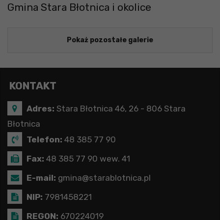
Gmina Stara Błotnica i okolice
Pokaż pozostałe galerie
KONTAKT
Adres:
Stara Błotnica 46, 26 - 806 Stara
Błotnica
Telefon:
48 385 77 90
Fax:
48 385 77 90 wew. 41
E-mail:
gmina@starablotnica.pl
NIP:
7981458221
REGON:
670224019