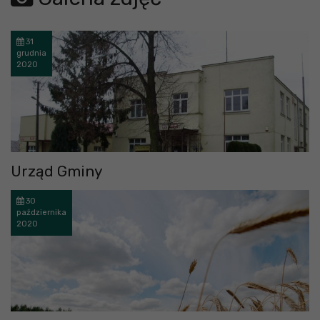
31
grudnia
2020
Urząd Gminy
30
października
2020