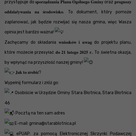
przystępuje do 𝐬𝐩𝐨𝐫𝐳𝐚̨𝐝𝐳𝐚𝐧𝐢𝐚 𝐏𝐥𝐚𝐧𝐮 𝐎𝐠𝐨́𝐥𝐧𝐞𝐠𝐨 𝐆𝐦𝐢𝐧𝐲 oraz 𝐩𝐫𝐨𝐠𝐧𝐨𝐳𝐲
𝐨𝐝𝐝𝐳𝐢𝐚ł𝐲𝐰𝐚𝐧𝐢𝐚 𝐧𝐚 𝐬́𝐫𝐨𝐝𝐨𝐰𝐢𝐬𝐤𝐨. To dokument, który pomoże
zaplanować, jak będzie rozwijać się nasza gmina, więc Wasza
opinia jest bardzo ważna!
Zachęcamy do składania 𝐰𝐧𝐢𝐨𝐬𝐤𝐨́𝐰 𝐢 𝐮𝐰𝐚𝐠 do projektu planu,
które możecie przesyłać 𝐝𝐨 𝟐𝟏 𝐥𝐮𝐭𝐞𝐠𝐨 𝟐𝟎𝟐𝟓 𝐫.. To świetna okazja,
by wpłynąć na przyszłość naszej gminy!
𝐉𝐚𝐤 𝐭𝐨 𝐳𝐫𝐨𝐛𝐢𝐜́?
Wypełnij formularz i złóż go:
Osobiście w Urzędzie Gminy Stara Błotnica, Stara Błotnica
46
Pocztą na ten sam adres
E-mail:
gmina@starablotnica.pl
ePUAP: za pomocą Elektronicznej Skrzynki Podawczej