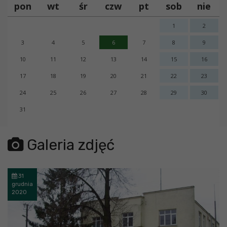
pon
wt
śr
czw
pt
sob
nie
1
2
3
4
5
6
7
8
9
10
11
12
13
14
15
16
17
18
19
20
21
22
23
24
25
26
27
28
29
30
31
error getting json:
Galeria zdjęć
31
grudnia
2020