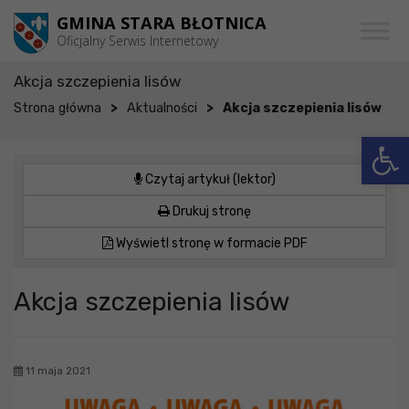
Przejdź do menu
Przejdź do stopki strony
Przejdź do głównej treści strony
GMINA STARA BŁOTNICA
Oficjalny Serwis Internetowy
Akcja szczepienia lisów
>
>
Strona główna
Aktualności
Akcja szczepienia lisów
Otwórz 
Czytaj artykuł (lektor)
Drukuj stronę
Wyświetl stronę w formacie PDF
Akcja szczepienia lisów
11 maja 2021