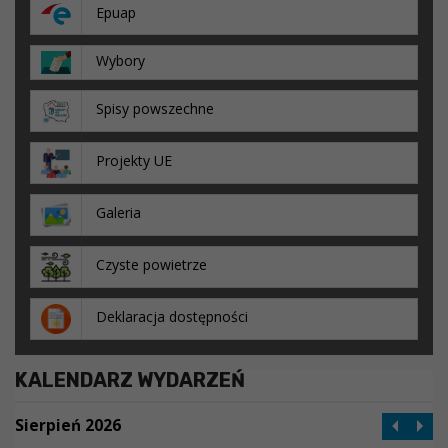
Epuap
Wybory
Spisy powszechne
Projekty UE
Galeria
Czyste powietrze
Deklaracja dostępności
KALENDARZ WYDARZEŃ
Sierpień 2026