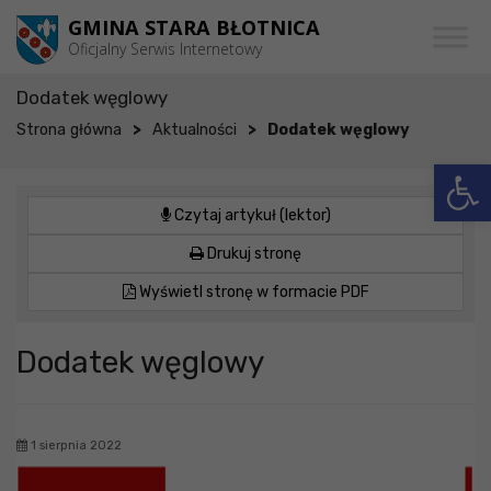
Przejdź do menu
Przejdź do stopki strony
Przejdź do głównej treści strony
GMINA STARA BŁOTNICA
Oficjalny Serwis Internetowy
Dodatek węglowy
>
>
Strona główna
Aktualności
Dodatek węglowy
Otwórz 
Czytaj artykuł (lektor)
Drukuj stronę
Wyświetl stronę w formacie PDF
Dodatek węglowy
1 sierpnia 2022