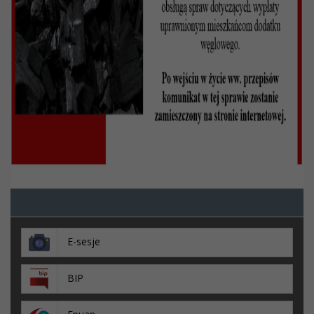
E-sesje
BIP