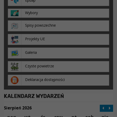
Epuap
Wybory
Spisy powszechne
Projekty UE
Galeria
Czyste powietrze
Deklaracja dostępności
KALENDARZ WYDARZEŃ
Sierpień 2026
pon
wt
śr
czw
pt
sob
nie