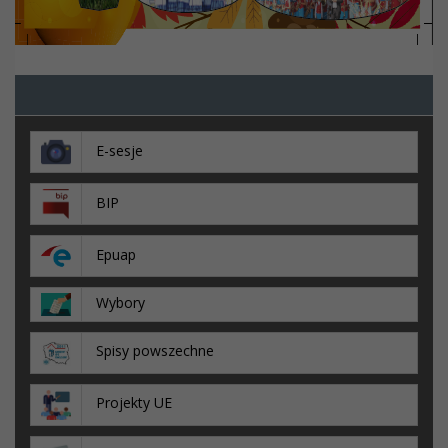
E-sesje
BIP
Epuap
Wybory
Spisy powszechne
Projekty UE