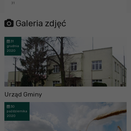
31
error getting json:
Galeria zdjęć
31
grudnia
2020
Urząd Gminy
30
października
2020