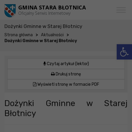
Przejdź do menu
Przejdź do stopki strony
Przejdź do głównej treści strony
GMINA STARA BŁOTNICA
Oficjalny Serwis Internetowy
Dożynki Gminne w Starej Błotnicy
>
>
Strona główna
Aktualności
Dożynki Gminne w Starej Błotnicy
Otwórz 
Czytaj artykuł (lektor)
Drukuj stronę
Wyświetl stronę w formacie PDF
Dożynki Gminne w Starej
Błotnicy