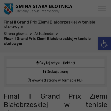
Przejdź do menu
Przejdź do stopki strony
Przejdź do głównej treści strony
GMINA STARA BŁOTNICA
Oficjalny Serwis Internetowy
Finał II Grand Prix Ziemi Białobrzeskiej w tenisie
stołowym
>
>
Strona główna
Aktualności
Otwórz 
Finał II Grand Prix Ziemi Białobrzeskiej w tenisie
stołowym
Czytaj artykuł (lektor)
Drukuj stronę
Wyświetl stronę w formacie PDF
Finał II Grand Prix Ziemi
Białobrzeskiej w tenisie