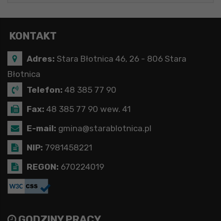
KONTAKT
Adres:
Stara Błotnica 46, 26 - 806 Stara
Błotnica
Telefon:
48 385 77 90
Fax:
48 385 77 90 wew. 41
E-mail:
gmina@starablotnica.pl
NIP:
7981458221
REGON:
670224019
GODZINY PRACY