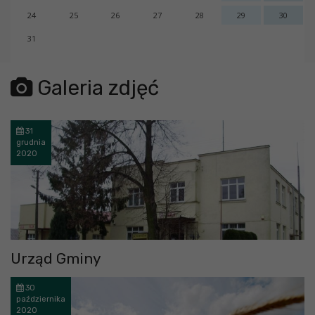
24
25
26
27
28
29
30
31
error getting json:
Galeria zdjęć
31
grudnia
2020
Urząd Gminy
30
października
2020