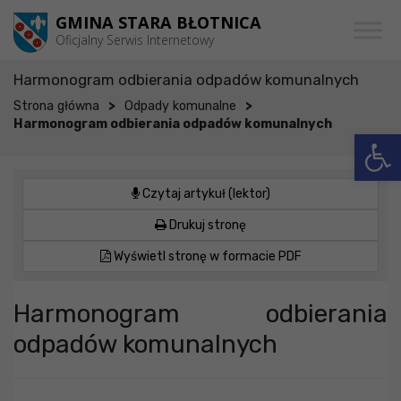
Przejdź do menu
Przejdź do stopki strony
Przejdź do głównej treści strony
GMINA STARA BŁOTNICA
Oficjalny Serwis Internetowy
Harmonogram odbierania odpadów komunalnych
>
>
Strona główna
Odpady komunalne
Harmonogram odbierania odpadów komunalnych
Otwórz 
Czytaj artykuł (lektor)
Drukuj stronę
Wyświetl stronę w formacie PDF
Harmonogram odbierania
odpadów komunalnych