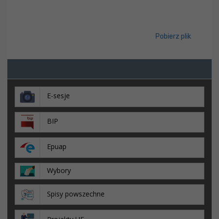
Pobierz plik
E-sesje
BIP
Epuap
Wybory
Spisy powszechne