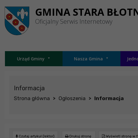
Przejdź do menu
Przejdź do stopki strony
Przejdź do głównej treści strony
GMINA STARA BŁOT
Oficjalny Serwis Internetowy
Urząd Gminy
Nasza Gmina
Jedn
Informacja
Strona główna
Ogłoszenia
Informacja
>
>
Czytaj artykuł (lektor)
Drukuj stronę
Wyświetl stronę w 