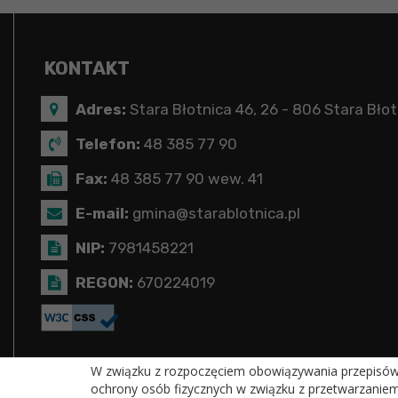
KONTAKT
Adres:
Stara Błotnica 46, 26 - 806 Stara Błot
Telefon:
48 385 77 90
Fax:
48 385 77 90 wew. 41
E-mail:
gmina@starablotnica.pl
NIP:
7981458221
REGON:
670224019
W związku z rozpoczęciem obowiązywania przepisów R
ochrony osób fizycznych w związku z przetwarzanie