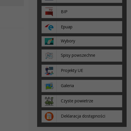
BIP
Epuap
Wybory
Spisy powszechne
Projekty UE
Galeria
Czyste powietrze
Deklaracja dostępności