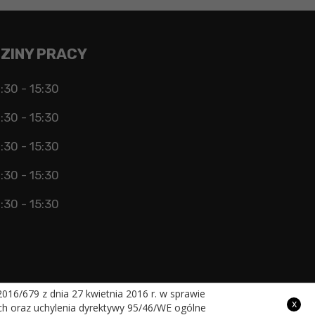
ZINY PRACY
:30 - 15:30
:30 - 15:30
:30 - 15:30
:30 - 15:30
:30 - 15:30
16/679 z dnia 27 kwietnia 2016 r. w sprawie
x
h oraz uchylenia dyrektywy 95/46/WE ogólne