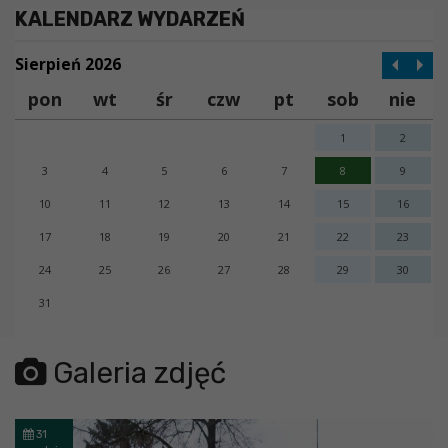
KALENDARZ WYDARZEŃ
Sierpień 2026
pon
wt
śr
czw
pt
sob
nie
1
2
3
4
5
6
7
8
9
10
11
12
13
14
15
16
17
18
19
20
21
22
23
24
25
26
27
28
29
30
31
error getting json:
Galeria zdjęć
31