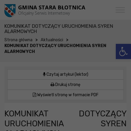
Przejdź do menu
Przejdź do stopki strony
Przejdź do głównej treści strony
GMINA STARA BŁOTNICA
Oficjalny Serwis Internetowy
KOMUNIKAT DOTYCZĄCY URUCHOMIENIA SYREN
ALARMOWYCH
>
>
Strona główna
Aktualności
Otwórz 
KOMUNIKAT DOTYCZĄCY URUCHOMIENIA SYREN
ALARMOWYCH
Czytaj artykuł (lektor)
Drukuj stronę
Wyświetl stronę w formacie PDF
KOMUNIKAT DOTYCZĄCY
URUCHOMIENIA SYREN