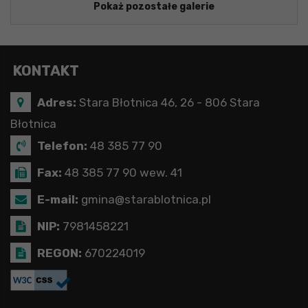
Pokaż pozostałe galerie
KONTAKT
Adres:
Stara Błotnica 46, 26 - 806 Stara
Błotnica
Telefon:
48 385 77 90
Fax:
48 385 77 90 wew. 41
E-mail:
gmina@starablotnica.pl
NIP:
7981458221
REGON:
670224019