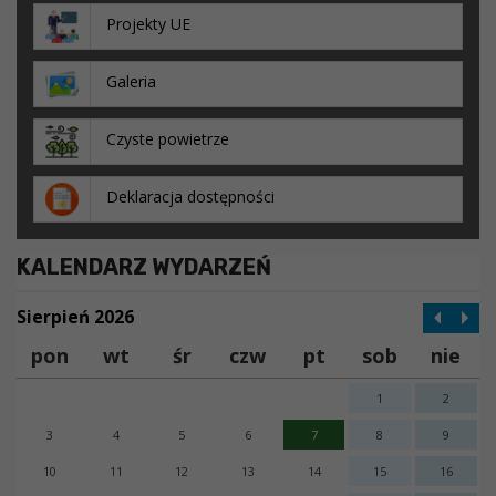
Projekty UE
Galeria
Czyste powietrze
Deklaracja dostępności
KALENDARZ WYDARZEŃ
Sierpień 2026
pon
wt
śr
czw
pt
sob
nie
1
2
3
4
5
6
7
8
9
10
11
12
13
14
15
16