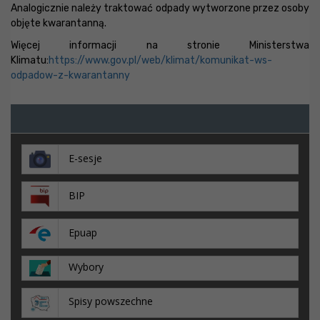
Analogicznie należy traktować odpady wytworzone przez osoby
objęte kwarantanną.
Więcej informacji na stronie Ministerstwa
Klimatu:
https://www.gov.pl/web/klimat/komunikat-ws-
odpadow-z-kwarantanny
E-sesje
BIP
Epuap
Wybory
Spisy powszechne