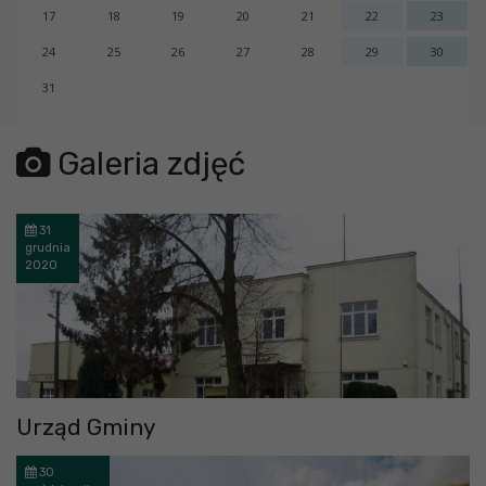
17
18
19
20
21
22
23
24
25
26
27
28
29
30
31
error getting json:
Galeria zdjęć
31
grudnia
2020
Urząd Gminy
30