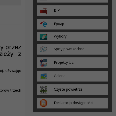
BIP
Epuap
Wybory
ny przez
Spisy powszechne
zieży z
Projekty UE
ej, używając
Galeria
Czyste powietrze
utorów trzech
Deklaracja dostępności