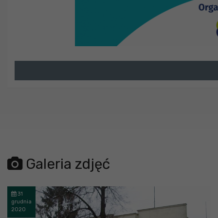
Galeria zdjęć
31
grudnia
2020