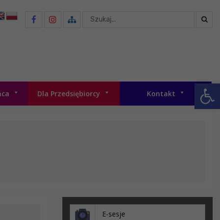
Wyszukaj
Otwórz 
ńca
Dla Przedsiębiorcy
Kontakt
E-sesje