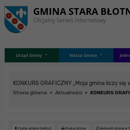
Przejdź do menu
Przejdź do stopki strony
Przejdź do głównej treści strony
GMINA STARA BŁOT
Oficjalny Serwis Internetowy
Urząd Gminy
Nasza Gmina
Jedn
KONKURS GRAFICZNY „Moja gmina liczy się w
Strona główna
Aktualności
KONKURS GRAFICZ
>
>
Czytaj artykuł (lektor)
Drukuj stronę
Wyświetl stronę w 