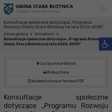
Przejdź do menu
Przejdź do stopki strony
Przejdź do głównej treści strony
GMINA STARA BŁOTNICA
Oficjalny Serwis Internetowy
Konsultacje społeczne dotyczące „Programu
Rozwoju Gminy Stara Błotnica na lata 2026-2030”
>
>
Strona główna
Aktualności
Otwórz 
Konsultacje społeczne dotyczące „Programu Rozwoju
Gminy Stara Błotnica na lata 2026-2030”
Czytaj artykuł (lektor)
Drukuj stronę
Wyświetl stronę w formacie PDF
Konsultacje społeczne
dotyczące „Programu Rozwoju