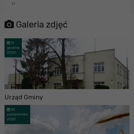
31
error getting json:
Galeria zdjęć
31
grudnia
2020
Urząd Gminy
30
października
2020