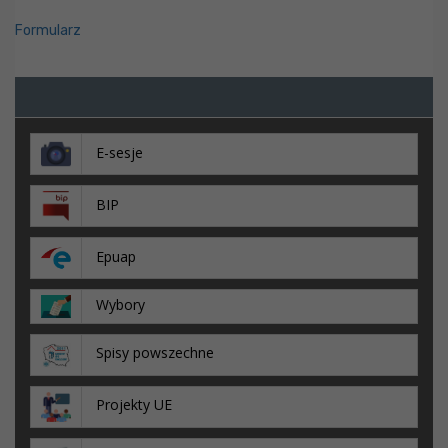
Formularz
E-sesje
BIP
Epuap
Wybory
Spisy powszechne
Projekty UE