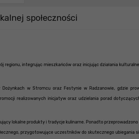
okalnej społeczności
j regionu, integrując mieszkańców oraz inicjując działania kulturalne
 w Dożynkach w Stromcu oraz Festynie w Radzanowie, gdzie prow
romocji realizowanych inicjatyw oraz udzielania porad dotyczącyc
jący lokalne produkty i tradycje kulinarne. Ponadto przeprowadzono 
ecznego, przygotowujące uczestników do skutecznego ubiegania si