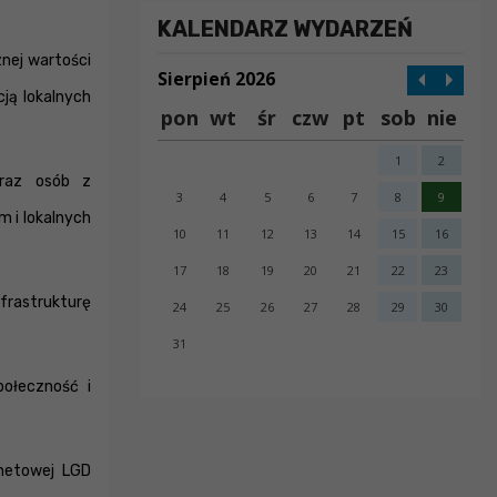
KALENDARZ WYDARZEŃ
nej wartości
Sierpień 2026
ją lokalnych
pon
wt
śr
czw
pt
sob
nie
1
2
oraz osób z
3
4
5
6
7
8
9
m i lokalnych
10
11
12
13
14
15
16
17
18
19
20
21
22
23
nfrastrukturę
24
25
26
27
28
29
30
31
połeczność i
error getting json:
netowej LGD