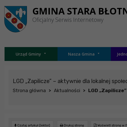
Przejdź do menu
Przejdź do stopki strony
Przejdź do głównej treści strony
GMINA STARA BŁOT
Oficjalny Serwis Internetowy
Urząd Gminy
Nasza Gmina
Jedn
LGD „Zapilicze” – aktywnie dla lokalnej społe
Strona główna
Aktualności
LGD „Zapilicze”
>
>
Czytaj artykuł (lektor)
Drukuj stronę
Wyświetl stronę w 