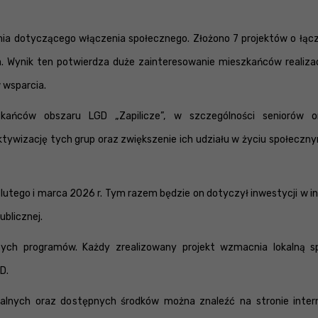
nia dotyczącego włączenia społecznego. Złożono 7 projektów o łącz
. Wynik ten potwierdza duże zainteresowanie mieszkańców realizac
 wsparcia.
zkańców obszaru LGD „Zapilicze”, w szczególności seniorów 
tywizację tych grup oraz zwiększenie ich udziału w życiu społeczny
lutego i marca 2026 r. Tym razem będzie on dotyczył inwestycji w i
ublicznej.
zych programów. Każdy zrealizowany projekt wzmacnia lokalną s
D.
lnych oraz dostępnych środków można znaleźć na stronie inter