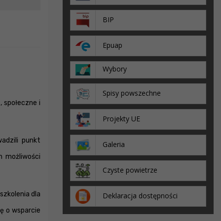
BIP
Epuap
Wybory
Spisy powszechne
, społeczne i
Projekty UE
adzili punkt
Galeria
h możliwości
Czyste powietrze
szkolenia dla
Deklaracja dostępności
ę o wsparcie