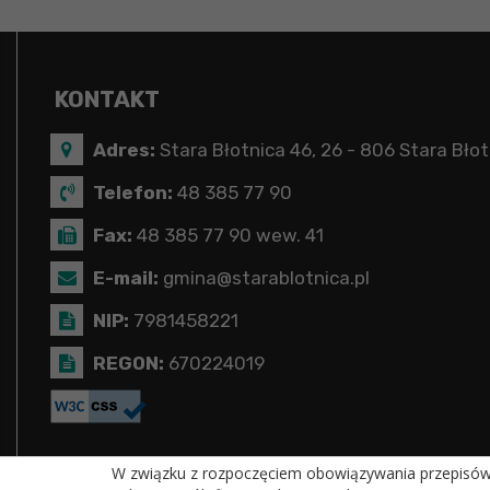
KONTAKT
Adres:
Stara Błotnica 46, 26 - 806 Stara Błot
Telefon:
48 385 77 90
Fax:
48 385 77 90 wew. 41
E-mail:
gmina@starablotnica.pl
NIP:
7981458221
REGON:
670224019
W związku z rozpoczęciem obowiązywania przepisów R