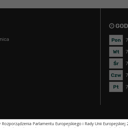
GOD
nica
Pon
7
Wt
7
Śr
7
Czw
7
Pt
7
ozporządzenia Parlamentu Europejskiego i Rady Unii Europejskiej 20