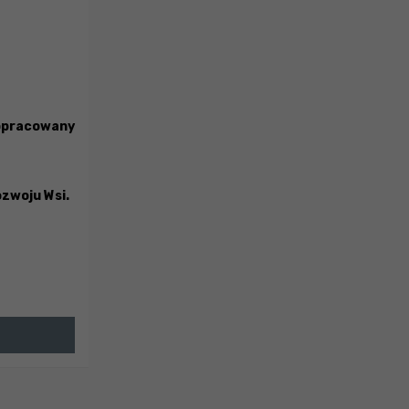
 opracowany
ozwoju Wsi.