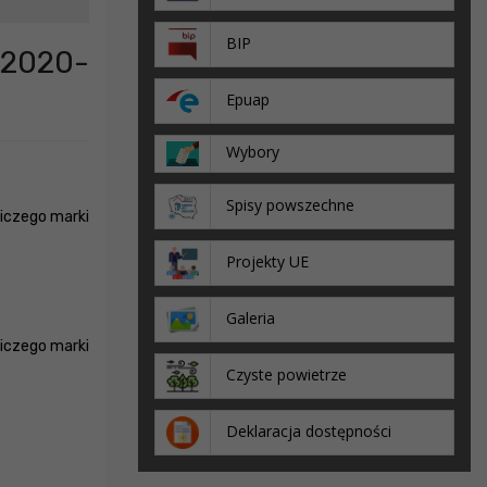
BIP
2020-
Epuap
Wybory
Spisy powszechne
iczego marki
Projekty UE
Galeria
iczego marki
Czyste powietrze
Deklaracja dostępności