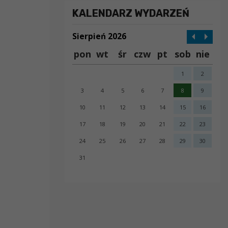
KALENDARZ WYDARZEŃ
Sierpień 2026
pon
wt
śr
czw
pt
sob
nie
1
2
3
4
5
6
7
8
9
10
11
12
13
14
15
16
17
18
19
20
21
22
23
24
25
26
27
28
29
30
31
error getting json: