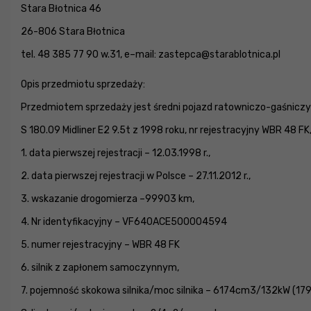
Stara Błotnica 46
26-806 Stara Błotnica
tel. 48 385 77 90 w.31, e–mail:
zastepca@starablotnica.pl
Opis przedmiotu sprzedaży:
Przedmiotem sprzedaży jest średni pojazd ratowniczo-gaśniczy
S 180.09 Midliner E2 9.5t z 1998 roku, nr rejestracyjny WBR 48 F
1. data pierwszej rejestracji – 12.03.1998 r.,
2. data pierwszej rejestracji w Polsce – 27.11.2012 r.,
3. wskazanie drogomierza –99903 km,
4. Nr identyfikacyjny – VF640ACE500004594
5. numer rejestracyjny – WBR 48 FK
6. silnik z zapłonem samoczynnym,
7. pojemność skokowa silnika/moc silnika – 6174cm3/132kW (17