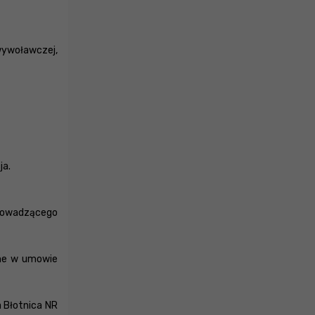
wywoławczej,
ja.
prowadzącego
ane w umowie
a Błotnica NR