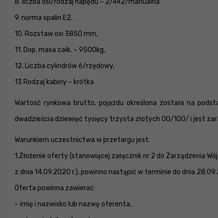
8. liczba osi/rodzaj napędu – 2/4×2/manualna
9. norma spalin E2,
10. Rozstaw osi 3850 mm,
11. Dop. masa całk. – 9500kg,
12. Liczba cylindrów 6/rzędowy,
13 Rodzaj kabiny – krótka
Wartość rynkowa brutto, pojazdu określona została na pod
dwadzieścia dziewięć tysięcy trzysta złotych 00/100/ i jest
Warunkiem uczestnictwa w przetargu jest:
1.Złożenie oferty (stanowiącej załącznik nr 2 do Zarządzenia Wó
z dnia 14.09.2020 r.), powinno nastąpić w terminie do dnia 28.09
Oferta powinna zawierać:
– imię i nazwisko lub nazwę oferenta,