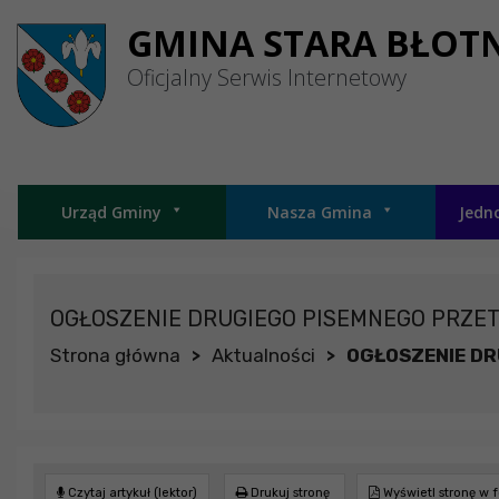
Przejdź do menu
Przejdź do stopki strony
Przejdź do głównej treści strony
GMINA STARA BŁOT
Oficjalny Serwis Internetowy
Urząd Gminy
Nasza Gmina
Jedn
OGŁOSZENIE DRUGIEGO PISEMNEGO PRZET
Strona główna
Aktualności
OGŁOSZENIE DR
>
>
Czytaj artykuł (lektor)
Drukuj stronę
Wyświetl stronę w 