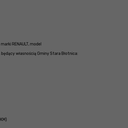
 marki RENAULT, model
K, będący własnością Gminy Stara Błotnica:
9KM)