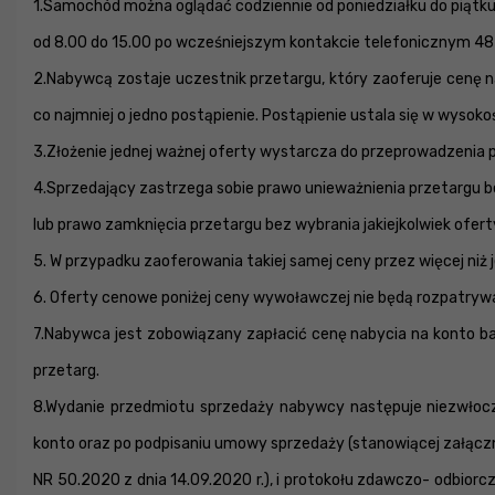
1.Samochód można oglądać codziennie od poniedziałku do piątk
od 8.00 do 15.00 po wcześniejszym kontakcie telefonicznym 48 
2.Nabywcą zostaje uczestnik przetargu, który zaoferuje cenę 
co najmniej o jedno postąpienie. Postąpienie ustala się w wysoko
3.Złożenie jednej ważnej oferty wystarcza do przeprowadzenia 
4.Sprzedający zastrzega sobie prawo unieważnienia przetargu 
lub prawo zamknięcia przetargu bez wybrania jakiejkolwiek ofert
5. W przypadku zaoferowania takiej samej ceny przez więcej niż
6. Oferty cenowe poniżej ceny wywoławczej nie będą rozpatryw
7.Nabywca jest zobowiązany zapłacić cenę nabycia na konto 
przetarg.
8.Wydanie przedmiotu sprzedaży nabywcy następuje niezwłocz
konto oraz po podpisaniu umowy sprzedaży (stanowiącej załączn
NR 50.2020 z dnia 14.09.2020 r.), i protokołu zdawczo- odbior