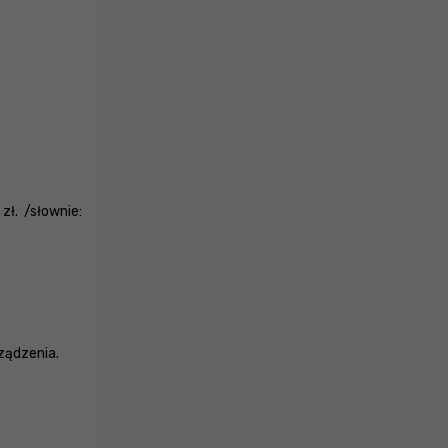
ł. /słownie:
rządzenia.