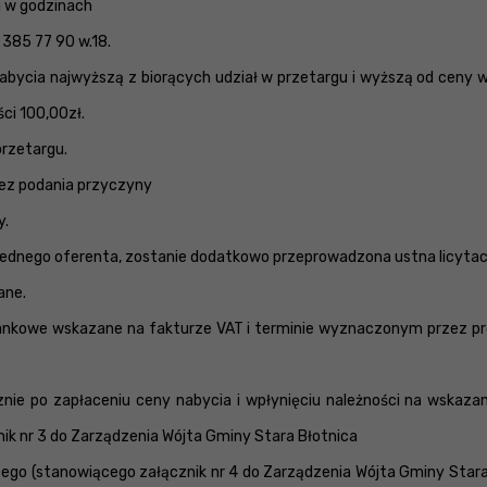
u w godzinach
385 77 90 w.18.
nabycia najwyższą z biorących udział w przetargu i wyższą od ceny 
ści 100,00zł.
przetargu.
bez podania przyczyny
y.
 jednego oferenta, zostanie dodatkowo przeprowadzona ustna licytac
ane.
bankowe wskazane na fakturze VAT i terminie wyznaczonym przez 
nie po zapłaceniu ceny nabycia i wpłynięciu należności na wskaz
ik nr 3 do Zarządzenia Wójta Gminy Stara Błotnica
czego (stanowiącego załącznik nr 4 do Zarządzenia Wójta Gminy Star