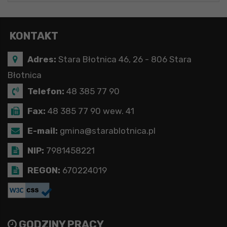
KONTAKT
Adres:
Stara Błotnica 46, 26 - 806 Stara
Błotnica
Telefon:
48 385 77 90
Fax:
48 385 77 90 wew. 41
E-mail:
gmina@starablotnica.pl
NIP:
7981458221
REGON:
670224019
GODZINY PRACY