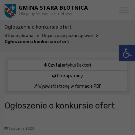
Przejdź do menu
Przejdź do stopki strony
Przejdź do głównej treści strony
GMINA STARA BŁOTNICA
Oficjalny Serwis Internetowy
Ogłoszenie o konkursie ofert
>
>
Strona główna
Organizacje pozarządowe
Ogłoszenie o konkursie ofert
Otwórz 
Czytaj artykuł (lektor)
Drukuj stronę
Wyświetl stronę w formacie PDF
Ogłoszenie o konkursie ofert
3 stycznia 2023