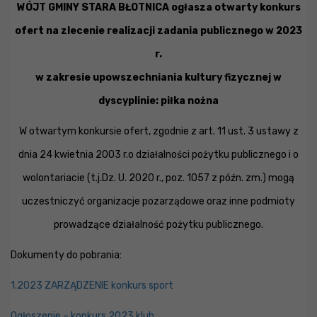
WÓJT GMINY STARA BŁOTNICA ogłasza otwarty konkurs
ofert na zlecenie realizacji zadania publicznego w 2023
r.
w zakresie upowszechniania kultury fizycznej
w
dyscyplinie: piłka nożna
W otwartym konkursie ofert, zgodnie z art. 11 ust. 3 ustawy z
dnia 24 kwietnia 2003 r.o działalności pożytku publicznego i o
wolontariacie (t.j.Dz. U. 2020 r., poz. 1057 z późn. zm.) mogą
uczestniczyć organizacje pozarządowe oraz inne podmioty
prowadzące działalność pożytku publicznego.
Dokumenty do pobrania:
1.2023 ZARZĄDZENIE konkurs sport
Ogłoszenie – konkurs 2023 klub