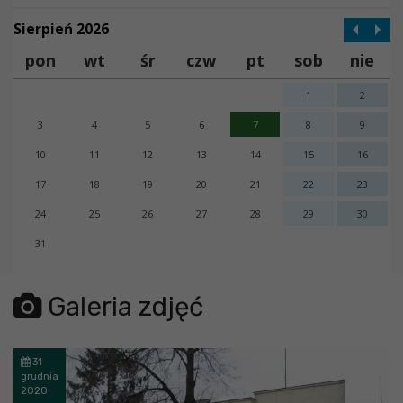
Sierpień 2026
pon
wt
śr
czw
pt
sob
nie
1
2
3
4
5
6
7
8
9
10
11
12
13
14
15
16
17
18
19
20
21
22
23
24
25
26
27
28
29
30
31
error getting json:
Galeria zdjęć
31
grudnia
2020