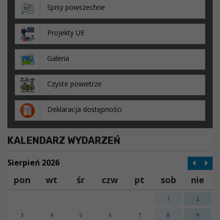
Spisy powszechne
Projekty UE
Galeria
Czyste powietrze
Deklaracja dostępności
KALENDARZ WYDARZEŃ
Sierpień 2026
pon
wt
śr
czw
pt
sob
nie
1
2
3
4
5
6
7
8
9