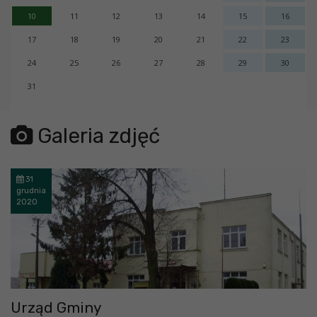
10
11
12
13
14
15
16
17
18
19
20
21
22
23
24
25
26
27
28
29
30
31
error getting json:
Galeria zdjęć
31
grudnia
2020
Urząd Gminy