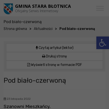
Przejdź do menu
Przejdź do stopki strony
Przejdź do głównej treści strony
GMINA STARA BŁOTNICA
Oficjalny Serwis Internetowy
Pod biało-czerwoną
>
>
Strona główna
Aktualności
Pod biało-czerwoną
Otwórz 
Czytaj artykuł (lektor)
Drukuj stronę
Wyświetl stronę w formacie PDF
Pod biało-czerwoną
23 listopada 2022
Szanowni Mieszkańcy,