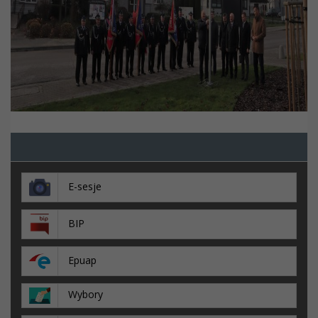
E-sesje
BIP
Epuap
Wybory