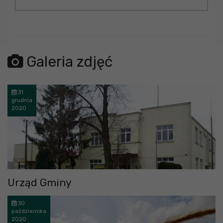
Galeria zdjęć
31
grudnia
2020
Urząd Gminy
30
października
2020