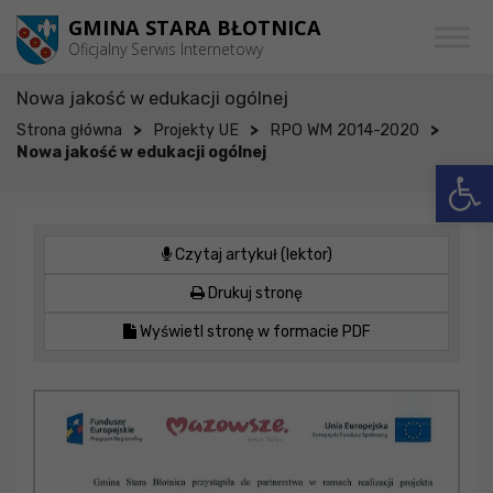
Przejdź do menu
Przejdź do stopki strony
Przejdź do głównej treści strony
GMINA STARA BŁOTNICA
Oficjalny Serwis Internetowy
Nowa jakość w edukacji ogólnej
>
>
>
Strona główna
Projekty UE
RPO WM 2014-2020
Nowa jakość w edukacji ogólnej
Otwórz 
Czytaj artykuł (lektor)
Drukuj stronę
Wyświetl stronę w formacie PDF