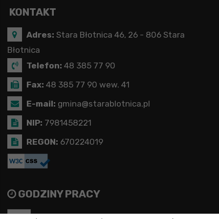
KONTAKT
Adres:
Stara Błotnica 46, 26 - 806 Stara
Błotnica
Telefon:
48 385 77 90
Fax:
48 385 77 90 wew. 41
E-mail:
gmina@starablotnica.pl
NIP:
7981458221
REGON:
670224019
GODZINY PRACY
Pon
7:30 - 15:30