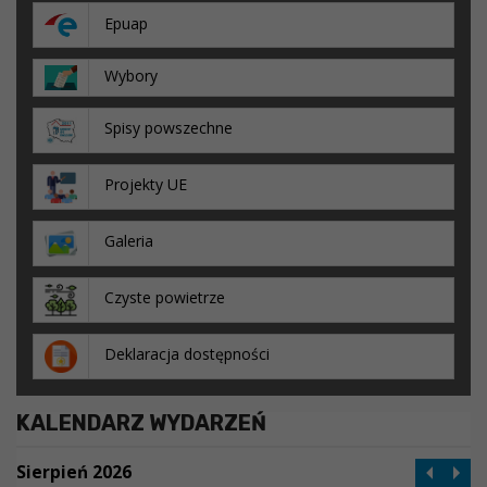
Epuap
Wybory
Spisy powszechne
Projekty UE
Galeria
Czyste powietrze
Deklaracja dostępności
KALENDARZ WYDARZEŃ
Sierpień 2026