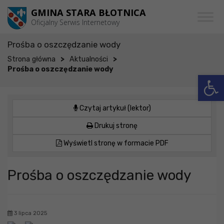
Przejdź do menu
Przejdź do stopki strony
Przejdź do głównej treści strony
GMINA STARA BŁOTNICA
Oficjalny Serwis Internetowy
Prośba o oszczędzanie wody
>
>
Strona główna
Aktualności
Prośba o oszczędzanie wody
Otwórz 
Czytaj artykuł (lektor)
Drukuj stronę
Wyświetl stronę w formacie PDF
Prośba o oszczędzanie wody
3 lipca 2025