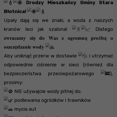
Drodzy Mieszkańcy Gminy Stara
Błotnica!
Upały dają się we znaki, a woda z naszych
kranów leci jak szalona!
Dlatego
𝐳𝐰𝐫𝐚𝐜𝐚𝐦𝐲 𝐬𝐢ę 𝐝𝐨 𝐖𝐚𝐬 𝐳 𝐨𝐠𝐫𝐨𝐦𝐧ą 𝐩𝐫𝐨ś𝐛ą 𝐨
𝐨𝐬𝐳𝐜𝐳ę𝐝𝐳𝐚𝐧𝐢𝐞 𝐰𝐨𝐝𝐲
Aby uniknąć przerw w dostawie
i utrzymać
odpowiednie ciśnienie w sieci (również dla
bezpieczeństwa przeciwpożarowego
),
prosimy:
NIE używajcie wody pitnej do:
podlewania ogródków i trawników
mycia aut