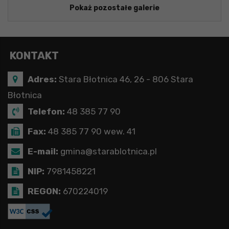
Pokaż pozostałe galerie
KONTAKT
Adres:
Stara Błotnica 46, 26 - 806 Stara
Błotnica
Telefon:
48 385 77 90
Fax:
48 385 77 90 wew. 41
E-mail:
gmina@starablotnica.pl
NIP:
7981458221
REGON:
670224019