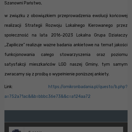
Szanowni Państwo,
w związku z obowiązkiem przeprowadzenia ewolucji końcowej
realizacji Strategii Rozwoju Lokalnego Kierowanego przez
społeczność na lata 2016-2023 Lokalna Grupa Działaczy
„Zapilicze” realizuje ważne badania ankietowe na temat jakości
funkcjonowania całego stowarzyszenia oraz poziomu
satysfakcji mieszkańców LGD naszej Gminy, tym samym
zwracamy się z prośbą o wypełnienie poniższej ankiety.
Link:
https://omikronbadania.pl/questo/b.php?
a=752a71ac&&b=bbbc36e73&&c=a124aa72