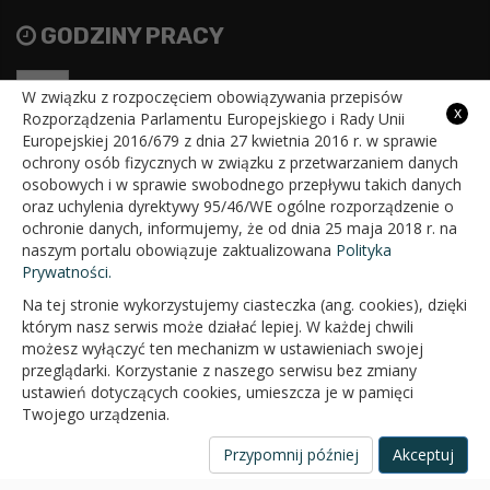
GODZINY PRACY
Pon
7:30 - 15:30
W związku z rozpoczęciem obowiązywania przepisów
x
Rozporządzenia Parlamentu Europejskiego i Rady Unii
Wt
7:30 - 15:30
Europejskiej 2016/679 z dnia 27 kwietnia 2016 r. w sprawie
ochrony osób fizycznych w związku z przetwarzaniem danych
Śr
7:30 - 15:30
osobowych i w sprawie swobodnego przepływu takich danych
oraz uchylenia dyrektywy 95/46/WE ogólne rozporządzenie o
Czw
7:30 - 15:30
ochronie danych, informujemy, że od dnia 25 maja 2018 r. na
naszym portalu obowiązuje zaktualizowana
Polityka
Pt
7:30 - 15:30
Prywatności.
Na tej stronie wykorzystujemy ciasteczka (ang. cookies), dzięki
którym nasz serwis może działać lepiej. W każdej chwili
możesz wyłączyć ten mechanizm w ustawieniach swojej
przeglądarki. Korzystanie z naszego serwisu bez zmiany
ustawień dotyczących cookies, umieszcza je w pamięci
Twojego urządzenia.
Przypomnij później
Akceptuj