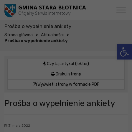
Przejdź do menu
Przejdź do stopki strony
Przejdź do głównej treści strony
GMINA STARA BŁOTNICA
Oficjalny Serwis Internetowy
Prośba o wypełnienie ankiety
>
>
Strona główna
Aktualności
Prośba o wypełnienie ankiety
Otwórz 
Czytaj artykuł (lektor)
Drukuj stronę
Wyświetl stronę w formacie PDF
Prośba o wypełnienie ankiety
31 maja 2022