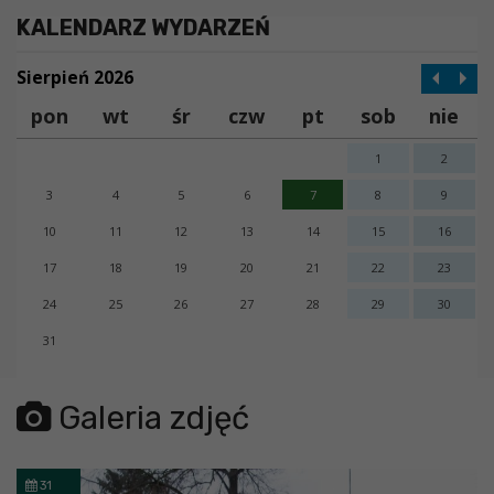
KALENDARZ WYDARZEŃ
Sierpień 2026
pon
wt
śr
czw
pt
sob
nie
1
2
3
4
5
6
7
8
9
10
11
12
13
14
15
16
17
18
19
20
21
22
23
24
25
26
27
28
29
30
31
error getting json:
Galeria zdjęć
31