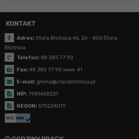
KONTAKT
Adres:
Stara Błotnica 46, 26 - 806 Stara
Błotnica
Telefon:
48 385 77 90
Fax:
48 385 77 90 wew. 41
E-mail:
gmina@starablotnica.pl
NIP:
7981458221
REGON:
670224019
GODZINY PRACY