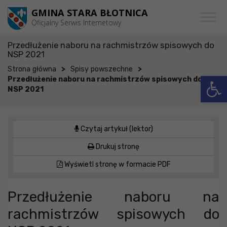
Przejdź do menu
Przejdź do stopki strony
Przejdź do głównej treści strony
GMINA STARA BŁOTNICA
Oficjalny Serwis Internetowy
Przedłużenie naboru na rachmistrzów spisowych do
NSP 2021
>
>
Strona główna
Spisy powszechne
Otwórz 
Przedłużenie naboru na rachmistrzów spisowych do
NSP 2021
Czytaj artykuł (lektor)
Drukuj stronę
Wyświetl stronę w formacie PDF
Przedłużenie naboru na
rachmistrzów spisowych do