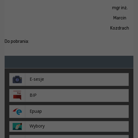
mgr inż.
Marcin
Kozdrach
Do pobrania:
E-sesje
BIP
Epuap
Wybory