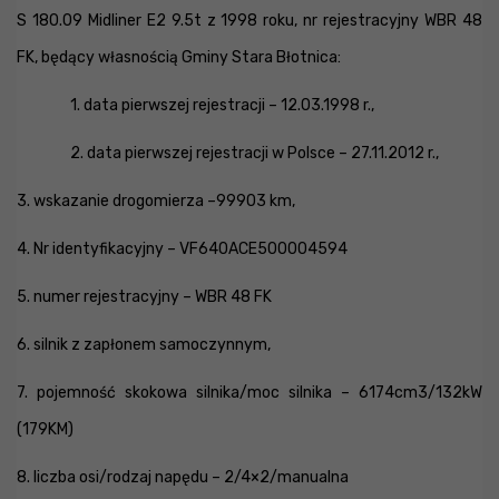
S 180.09 Midliner E2 9.5t z 1998 roku, nr rejestracyjny WBR 48
FK, będący własnością Gminy Stara Błotnica:
1. data pierwszej rejestracji – 12.03.1998 r.,
2. data pierwszej rejestracji w Polsce – 27.11.2012 r.,
3. wskazanie drogomierza –99903 km,
4. Nr identyfikacyjny – VF640ACE500004594
5. numer rejestracyjny – WBR 48 FK
6. silnik z zapłonem samoczynnym,
7. pojemność skokowa silnika/moc silnika – 6174cm3/132kW
(179KM)
8. liczba osi/rodzaj napędu – 2/4×2/manualna