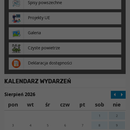
Spisy powszechne
Projekty UE
Galeria
Czyste powietrze
Deklaracja dostępności
KALENDARZ WYDARZEŃ
Sierpień 2026
pon
wt
śr
czw
pt
sob
nie
1
2
3
4
5
6
7
8
9