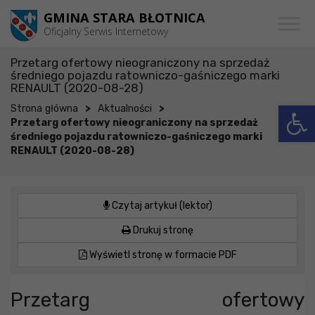
Przejdź do menu
Przejdź do stopki strony
Przejdź do głównej treści strony
GMINA STARA BŁOTNICA
Oficjalny Serwis Internetowy
Przetarg ofertowy nieograniczony na sprzedaż
średniego pojazdu ratowniczo-gaśniczego marki
RENAULT (2020-08-28)
Otwórz 
>
>
Strona główna
Aktualności
Przetarg ofertowy nieograniczony na sprzedaż
średniego pojazdu ratowniczo-gaśniczego marki
RENAULT (2020-08-28)
Czytaj artykuł (lektor)
Drukuj stronę
Wyświetl stronę w formacie PDF
Przetarg ofertowy