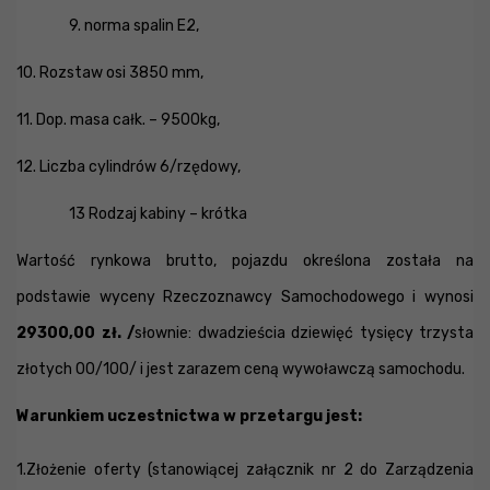
9. norma spalin E2,
10. Rozstaw osi 3850 mm,
11. Dop. masa całk. – 9500kg,
12. Liczba cylindrów 6/rzędowy,
13 Rodzaj kabiny – krótka
Wartość rynkowa brutto, pojazdu określona została na
podstawie wyceny Rzeczoznawcy Samochodowego i wynosi
29300,00 zł. /
słownie: dwadzieścia dziewięć tysięcy trzysta
złotych 00/100/ i jest zarazem ceną wywoławczą samochodu.
Warunkiem uczestnictwa w przetargu jest:
1.Złożenie oferty (stanowiącej załącznik nr 2 do Zarządzenia