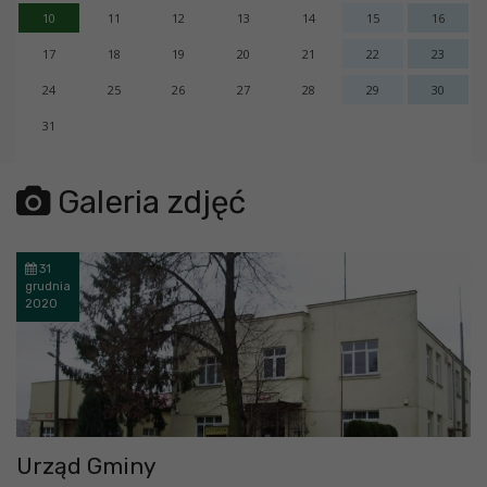
10
11
12
13
14
15
16
17
18
19
20
21
22
23
24
25
26
27
28
29
30
31
error getting json:
Galeria zdjęć
31
grudnia
2020
Urząd Gminy