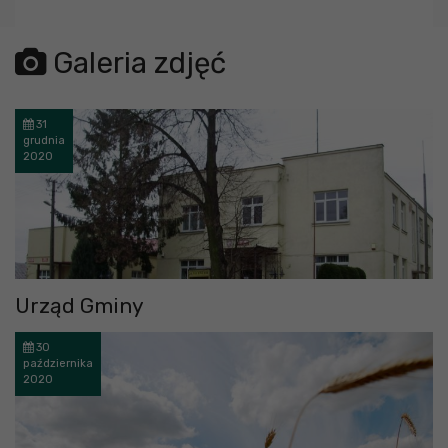
error getting json:
Galeria zdjęć
31
grudnia
2020
Urząd Gminy
30
października
2020