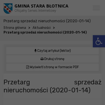
Przejdź do menu
Przejdź do stopki strony
Przejdź do głównej treści strony
GMINA STARA BŁOTNICA
Oficjalny Serwis Internetowy
Przetarg sprzedaż nieruchomości (2020-01-14)
>
>
Strona główna
Aktualności
Przetarg sprzedaż nieruchomości (2020-01-14)
Otwórz 
Czytaj artykuł (lektor)
Drukuj stronę
Wyświetl stronę w formacie PDF
Przetarg sprzedaż
nieruchomości (2020-01-14)