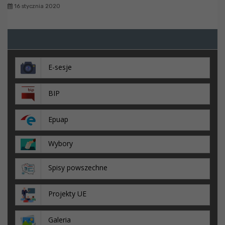
16 stycznia 2020
E-sesje
BIP
Epuap
Wybory
Spisy powszechne
Projekty UE
Galeria