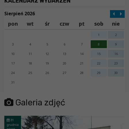
KALENDARZ WYDARZEŃ
Sierpień 2026
pon
wt
śr
czw
pt
sob
nie
1
2
3
4
5
6
7
8
9
10
11
12
13
14
15
16
17
18
19
20
21
22
23
24
25
26
27
28
29
30
31
error getting json:
Galeria zdjęć
31
grudnia