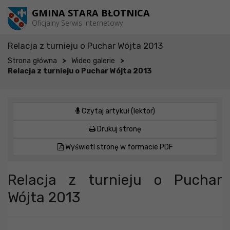
Przejdź do menu
Przejdź do stopki strony
Przejdź do głównej treści strony
GMINA STARA BŁOTNICA
Oficjalny Serwis Internetowy
Relacja z turnieju o Puchar Wójta 2013
>
>
Strona główna
Wideo galerie
Relacja z turnieju o Puchar Wójta 2013
Czytaj artykuł (lektor)
Drukuj stronę
Wyświetl stronę w formacie PDF
Relacja z turnieju o Puchar
Wójta 2013