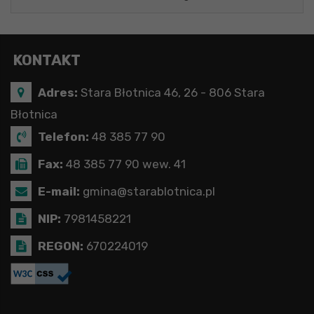
KONTAKT
Adres:
Stara Błotnica 46, 26 - 806 Stara
Błotnica
Telefon:
48 385 77 90
Fax:
48 385 77 90 wew. 41
E-mail:
gmina@starablotnica.pl
NIP:
7981458221
REGON:
670224019