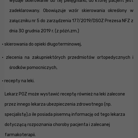
wydaje skierowanie do tej pielęgniarki, do której pacjent jest
zadeklarowany. Obowiązuje wzór skierowania określony w
załączniku nr 5 do zarządzenia 177/2019/DSOZ Prezesa NFZ z
dnia 30 grudnia 2019 r. (z późń.zm.)
· skierowania do opieki długoterminowej,
· zlecenia na zakupniektórych przedmiotów ortopedycznych i
środków pomocniczych,
· recepty na leki.
Lekarz POZ może wystawić receptę również na leki zalecone
przez innego lekarza ubezpieczenia zdrowotnego (np.
specjalistę),o ile posiada pisemną informację od tego lekarza
dotyczącą rozpoznania choroby pacjenta i zalecanej
farmakoterapii.