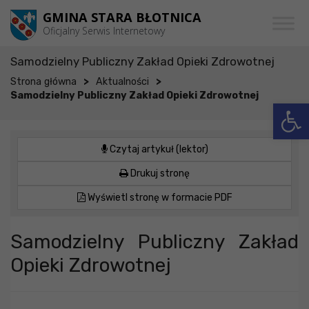
Przejdź do menu
Przejdź do stopki strony
Przejdź do głównej treści strony
GMINA STARA BŁOTNICA
Oficjalny Serwis Internetowy
Samodzielny Publiczny Zakład Opieki Zdrowotnej
>
>
Strona główna
Aktualności
Samodzielny Publiczny Zakład Opieki Zdrowotnej
Otwórz 
Czytaj artykuł (lektor)
Drukuj stronę
Wyświetl stronę w formacie PDF
Samodzielny Publiczny Zakład
Opieki Zdrowotnej