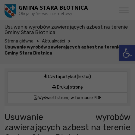
Przejdź do menu
Przejdź do stopki strony
Przejdź do głównej treści strony
GMINA STARA BŁOTNICA
Oficjalny Serwis Internetowy
Usuwanie wyrobów zawierających azbest na terenie
Gminy Stara Błotnica
>
>
Strona główna
Aktualności
Otwórz 
Usuwanie wyrobów zawierających azbest na terenie
Gminy Stara Błotnica
Czytaj artykuł (lektor)
Drukuj stronę
Wyświetl stronę w formacie PDF
Usuwanie wyrobów
zawierających azbest na terenie