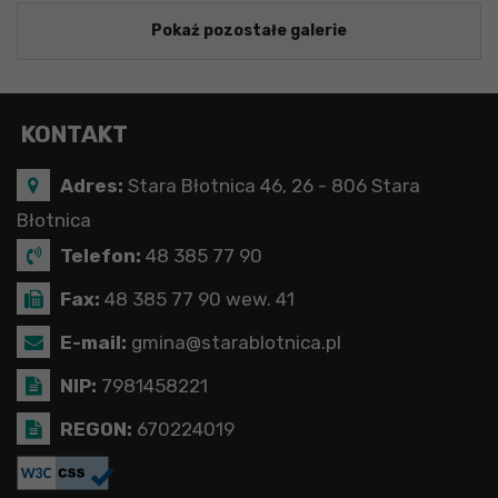
Pokaż pozostałe galerie
KONTAKT
Adres:
Stara Błotnica 46, 26 - 806 Stara
Błotnica
Telefon:
48 385 77 90
Fax:
48 385 77 90 wew. 41
E-mail:
gmina@starablotnica.pl
NIP:
7981458221
REGON:
670224019