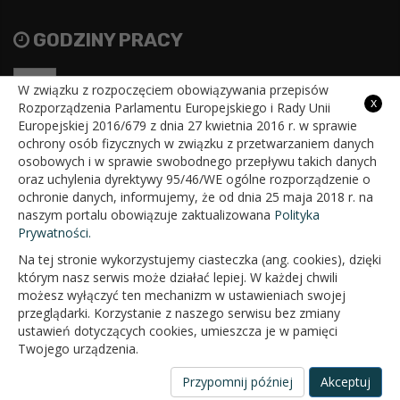
GODZINY PRACY
Pon
7:30 - 15:30
W związku z rozpoczęciem obowiązywania przepisów
x
Rozporządzenia Parlamentu Europejskiego i Rady Unii
Wt
7:30 - 15:30
Europejskiej 2016/679 z dnia 27 kwietnia 2016 r. w sprawie
ochrony osób fizycznych w związku z przetwarzaniem danych
Śr
7:30 - 15:30
osobowych i w sprawie swobodnego przepływu takich danych
oraz uchylenia dyrektywy 95/46/WE ogólne rozporządzenie o
Czw
7:30 - 15:30
ochronie danych, informujemy, że od dnia 25 maja 2018 r. na
naszym portalu obowiązuje zaktualizowana
Polityka
Pt
7:30 - 15:30
Prywatności.
Na tej stronie wykorzystujemy ciasteczka (ang. cookies), dzięki
którym nasz serwis może działać lepiej. W każdej chwili
możesz wyłączyć ten mechanizm w ustawieniach swojej
przeglądarki. Korzystanie z naszego serwisu bez zmiany
ustawień dotyczących cookies, umieszcza je w pamięci
Twojego urządzenia.
Przypomnij później
Akceptuj