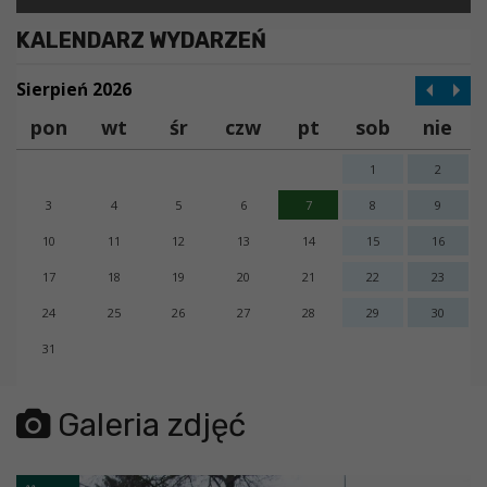
KALENDARZ WYDARZEŃ
Sierpień 2026
pon
wt
śr
czw
pt
sob
nie
1
2
3
4
5
6
7
8
9
10
11
12
13
14
15
16
17
18
19
20
21
22
23
24
25
26
27
28
29
30
31
error getting json:
Galeria zdjęć