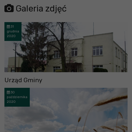
error getting json:
Galeria zdjęć
31
grudnia
2020
Urząd Gminy
30
października
2020