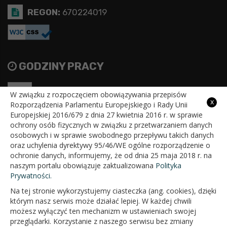
REGON:
670224019
GODZINY PRACY
Pon
7:30 - 15:30
W związku z rozpoczęciem obowiązywania przepisów
x
Rozporządzenia Parlamentu Europejskiego i Rady Unii
Wt
7:30 - 15:30
Europejskiej 2016/679 z dnia 27 kwietnia 2016 r. w sprawie
ochrony osób fizycznych w związku z przetwarzaniem danych
Śr
7:30 - 15:30
osobowych i w sprawie swobodnego przepływu takich danych
oraz uchylenia dyrektywy 95/46/WE ogólne rozporządzenie o
Czw
7:30 - 15:30
ochronie danych, informujemy, że od dnia 25 maja 2018 r. na
naszym portalu obowiązuje zaktualizowana
Polityka
Pt
7:30 - 15:30
Prywatności.
Na tej stronie wykorzystujemy ciasteczka (ang. cookies), dzięki
którym nasz serwis może działać lepiej. W każdej chwili
możesz wyłączyć ten mechanizm w ustawieniach swojej
przeglądarki. Korzystanie z naszego serwisu bez zmiany