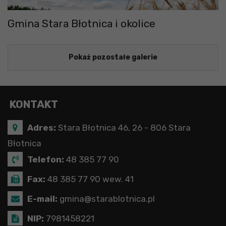
Gmina Stara Błotnica i okolice
Pokaż pozostałe galerie
KONTAKT
Adres:
Stara Błotnica 46, 26 - 806 Stara
Błotnica
Telefon:
48 385 77 90
Fax:
48 385 77 90 wew. 41
E-mail:
gmina@starablotnica.pl
NIP:
7981458221