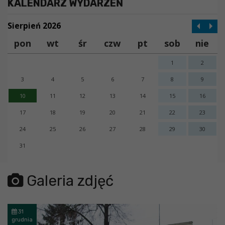
KALENDARZ WYDARZEŃ
Sierpień 2026
pon
wt
śr
czw
pt
sob
nie
1
2
3
4
5
6
7
8
9
10
11
12
13
14
15
16
17
18
19
20
21
22
23
24
25
26
27
28
29
30
31
error getting json:
Galeria zdjęć
31
grudnia