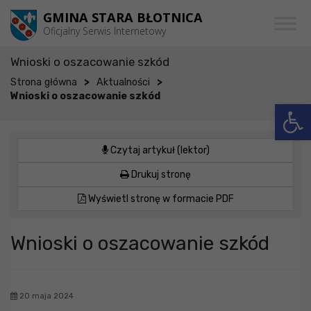
Przejdź do menu
Przejdź do stopki strony
Przejdź do głównej treści strony
GMINA STARA BŁOTNICA
Oficjalny Serwis Internetowy
Wnioski o oszacowanie szkód
>
>
Strona główna
Aktualności
Wnioski o oszacowanie szkód
Otwórz 
Czytaj artykuł (lektor)
Drukuj stronę
Wyświetl stronę w formacie PDF
Wnioski o oszacowanie szkód
20 maja 2024