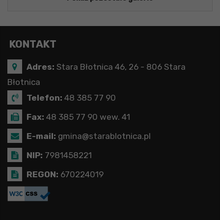
KONTAKT
Adres:
Stara Błotnica 46, 26 - 806 Stara
Błotnica
Telefon:
48 385 77 90
Fax:
48 385 77 90 wew. 41
E-mail:
gmina@starablotnica.pl
NIP:
7981458221
REGON:
670224019