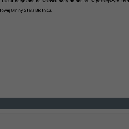
faktur dołączane do wniosku będą do odbioru w późniejszym termi
etowej Gminy Stara Błotnica.