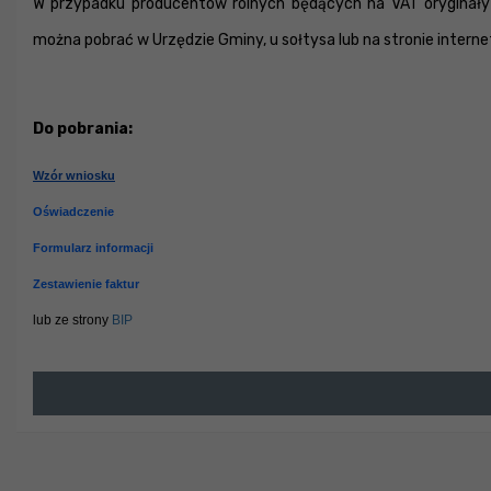
W przypadku producentów rolnych będących na VAT oryginały 
można pobrać w Urzędzie Gminy, u sołtysa lub na stronie intern
Do pobrania:
Wzór wniosku
Oświadczenie
Formularz informacji
Zestawienie faktur
lub ze strony
BIP