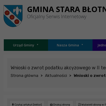
Przejdź do menu
Przejdź do stopki strony
Przejdź do głównej treści strony
GMINA STARA BŁOT
Oficjalny Serwis Internetowy
Urząd Gminy
Nasza Gmina
Jedn
Wnioski o zwrot podatku akcyzowego w II te
Strona główna
Aktualności
Wnioski o zwrot
>
>
Czytaj artykuł (lektor)
Drukuj stronę
Wyświetl stronę w 