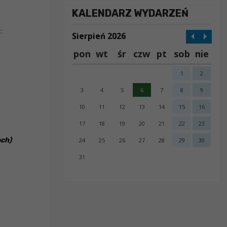
KALENDARZ WYDARZEŃ
:
Sierpień 2026
pon
wt
śr
czw
pt
sob
nie
1
2
3
4
5
6
7
8
9
10
11
12
13
14
15
16
17
18
19
20
21
22
23
ach)
24
25
26
27
28
29
30
31
error getting json: