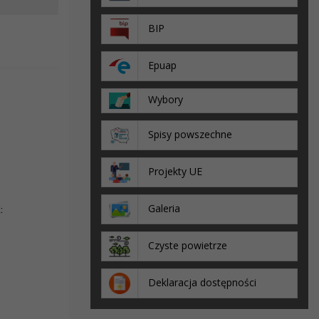
BIP
Epuap
Wybory
Spisy powszechne
Projekty UE
Galeria
:
Czyste powietrze
Deklaracja dostępności