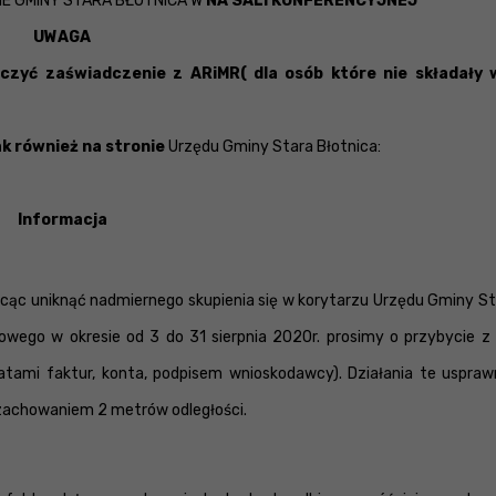
E GMINY STARA BŁOTNICA W
NA SALI KONFERENCYJNEJ
UWAGA
czyć zaświadczenie z ARiMR( dla osób które nie składały 
ak również na stronie
Urzędu Gminy Stara Błotnica:
Informacja
cąc uniknąć nadmiernego skupienia się w korytarzu Urzędu Gminy St
owego w okresie od 3 do 31 sierpnia 2020r. prosimy o przybycie z
tami faktur, konta, podpisem wnioskodawcy). Działania te usprawn
 zachowaniem 2 metrów odległości.