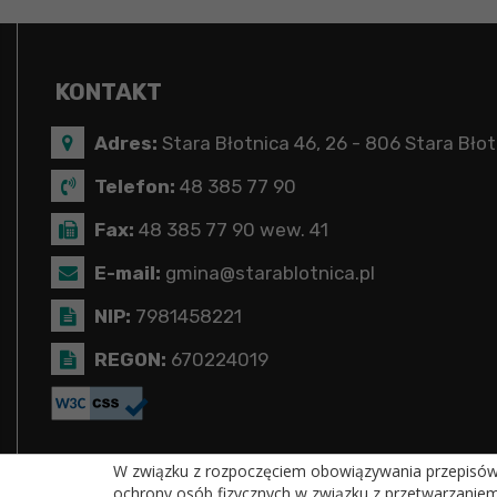
KONTAKT
Adres:
Stara Błotnica 46, 26 - 806 Stara Błot
Telefon:
48 385 77 90
Fax:
48 385 77 90 wew. 41
E-mail:
gmina@starablotnica.pl
NIP:
7981458221
REGON:
670224019
W związku z rozpoczęciem obowiązywania przepisów R
ochrony osób fizycznych w związku z przetwarzanie