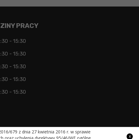
ZINY PRACY
:30 - 15:30
:30 - 15:30
:30 - 15:30
:30 - 15:30
:30 - 15:30
16/679 z dnia 27 kwietnia 2016 r. w sprawie
x
h oraz uchylenia dyrektywy 95/46/WE ogólne