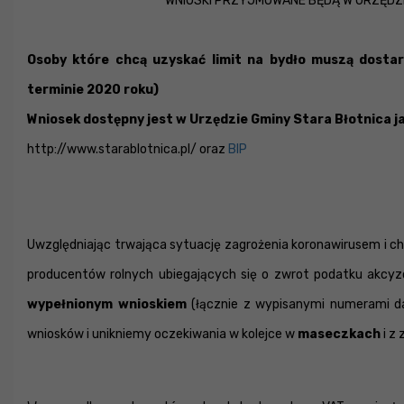
WNIOSKI PRZYJMOWANE BĘDĄ W URZĘDZI
Osoby które chcą uzyskać limit na bydło muszą dostar
terminie 2020 roku)
Wniosek dostępny jest w Urzędzie Gminy Stara Błotnica j
http://www.starablotnica.pl/ oraz
BIP
Uwzględniając trwająca sytuację zagrożenia koronawirusem i ch
producentów rolnych ubiegających się o zwrot podatku akcyz
wypełnionym wnioskiem
(łącznie z wypisanymi numerami da
wniosków i unikniemy oczekiwania w kolejce w
maseczkach
i z