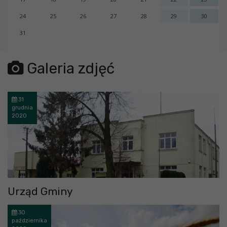
24
25
26
27
28
29
30
31
error getting json:
Galeria zdjęć
31
grudnia
2020
Urząd Gminy
30
października