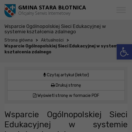
Przejdź do menu
Przejdź do stopki strony
Przejdź do głównej treści strony
GMINA STARA BŁOTNICA
Oficjalny Serwis Internetowy
Wsparcie Ogólnopolskiej Sieci Edukacyjnej w
systemie kształcenia zdalnego
>
>
Strona główna
Aktualności
Otwórz 
Wsparcie Ogólnopolskiej Sieci Edukacyjnej w systemie
kształcenia zdalnego
Czytaj artykuł (lektor)
Drukuj stronę
Wyświetl stronę w formacie PDF
Wsparcie Ogólnopolskiej Sieci
Edukacyjnej w systemie