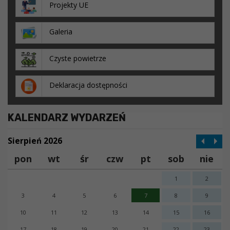
Projekty UE
Galeria
Czyste powietrze
Deklaracja dostępności
KALENDARZ WYDARZEŃ
Sierpień 2026
pon
wt
śr
czw
pt
sob
nie
1
2
3
4
5
6
7
8
9
10
11
12
13
14
15
16
17
18
19
20
21
22
23