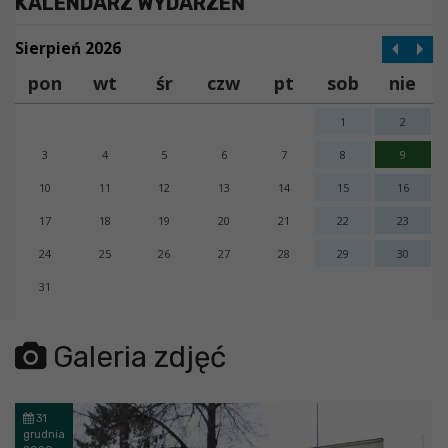
KALENDARZ WYDARZEŃ
Sierpień 2026
pon
wt
śr
czw
pt
sob
nie
1
2
3
4
5
6
7
8
9
10
11
12
13
14
15
16
17
18
19
20
21
22
23
24
25
26
27
28
29
30
31
error getting json:
Galeria zdjęć
31
grudnia