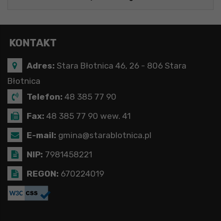
KONTAKT
Adres:
Stara Błotnica 46, 26 - 806 Stara
Błotnica
Telefon:
48 385 77 90
Fax:
48 385 77 90 wew. 41
E-mail:
gmina@starablotnica.pl
NIP:
7981458221
REGON:
670224019