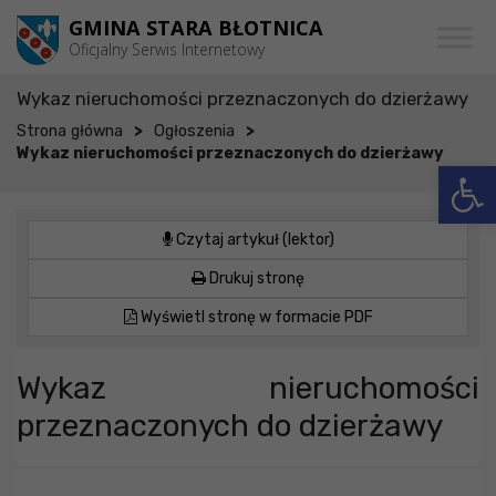
Przejdź do menu
Przejdź do stopki strony
Przejdź do głównej treści strony
GMINA STARA BŁOTNICA
Oficjalny Serwis Internetowy
Wykaz nieruchomości przeznaczonych do dzierżawy
>
>
Strona główna
Ogłoszenia
Wykaz nieruchomości przeznaczonych do dzierżawy
Otwórz 
Czytaj artykuł (lektor)
Drukuj stronę
Wyświetl stronę w formacie PDF
Wykaz nieruchomości
przeznaczonych do dzierżawy