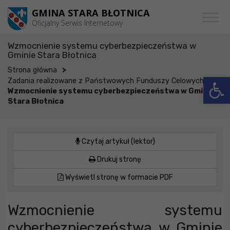
Przejdź do menu
Przejdź do stopki strony
Przejdź do głównej treści strony
GMINA STARA BŁOTNICA
Oficjalny Serwis Internetowy
Wzmocnienie systemu cyberbezpieczeństwa w
Gminie Stara Błotnica
>
Strona główna
Otwórz 
>
Zadania realizowane z Państwowych Funduszy Celowych
Wzmocnienie systemu cyberbezpieczeństwa w Gminie
Stara Błotnica
Czytaj artykuł (lektor)
Drukuj stronę
Wyświetl stronę w formacie PDF
Wzmocnienie systemu
cyberbezpieczeństwa w Gminie