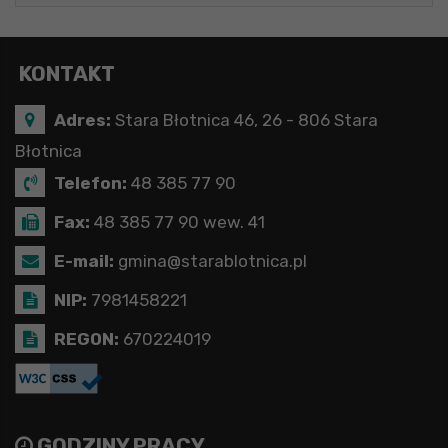
KONTAKT
Adres:
Stara Błotnica 46, 26 - 806 Stara
Błotnica
Telefon:
48 385 77 90
Fax:
48 385 77 90 wew. 41
E-mail:
gmina@starablotnica.pl
NIP:
7981458221
REGON:
670224019
GODZINY PRACY