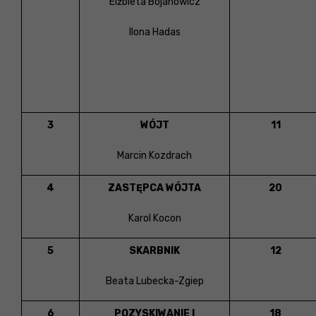
Elżbieta Bojanowicz
Ilona Hadas
3
WÓJT
11
Marcin Kozdrach
4
ZASTĘPCA WÓJTA
20
Karol Kocon
5
SKARBNIK
12
Beata Lubecka-Zgiep
6
POZYSKIWANIE I
18