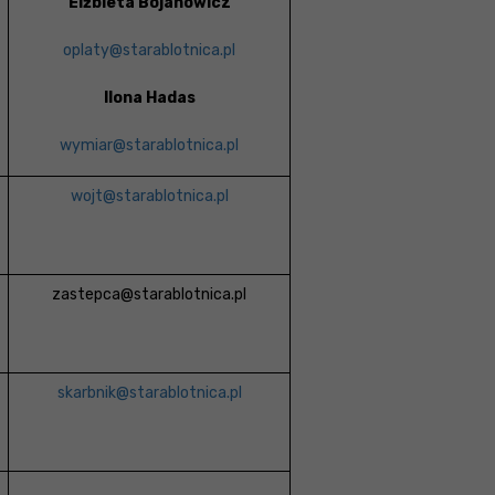
Elżbieta Bojanowicz
oplaty@starablotnica.pl
Ilona Hadas
wymiar@starablotnica.pl
wojt@starablotnica.pl
zastepca@starablotnica.pl
skarbnik@starablotnica.pl