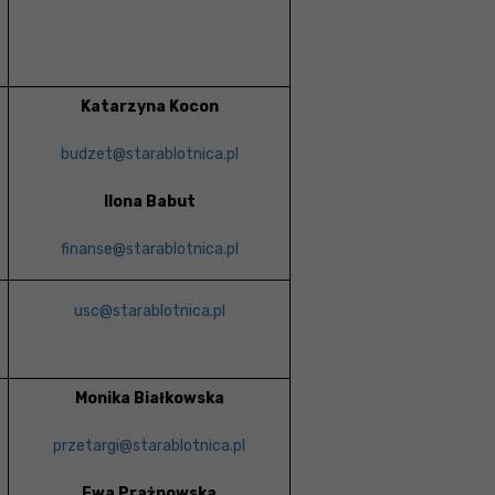
Katarzyna Kocon
budzet@starablotnica.pl
Ilona Babut
finanse@starablotnica.pl
usc@starablotnica.pl
Monika Białkowska
przetargi@starablotnica.pl
Ewa Prażnowska