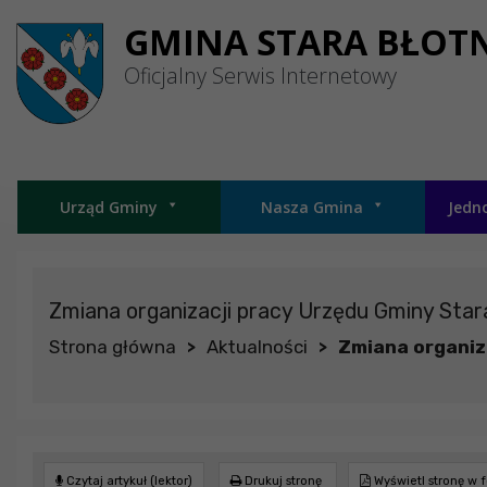
Przejdź do menu
Przejdź do stopki strony
Przejdź do głównej treści strony
GMINA STARA BŁOT
Oficjalny Serwis Internetowy
Urząd Gminy
Nasza Gmina
Jedn
Zmiana organizacji pracy Urzędu Gminy Stara
Strona główna
Aktualności
Zmiana organiza
>
>
Czytaj artykuł (lektor)
Drukuj stronę
Wyświetl stronę w 