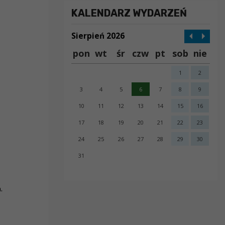
KALENDARZ WYDARZEŃ
Sierpień 2026
pon
wt
śr
czw
pt
sob
nie
1
2
3
4
5
6
7
8
9
10
11
12
13
14
15
16
17
18
19
20
21
22
23
24
25
26
27
28
29
30
31
error getting json:
.