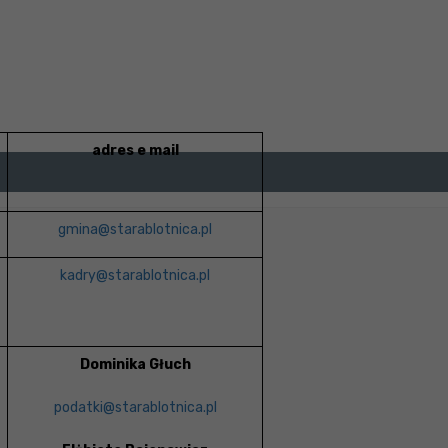
adres e mail
gmina@starablotnica.pl
kadry@starablotnica.pl
Dominika Głuch
podatki@starablotnica.pl