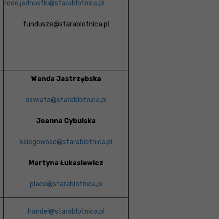
rodo.jednostki@starablotnica.pl
fundusze@starablotnica.pl
Wanda Jastrzębska
oswiata@starablotnica.pl
Joanna Cybulska
ksiegowosc@starablotnica.pl
Martyna Łukasiewicz
place@starablotnica.pl
handel@starablotnica.pl