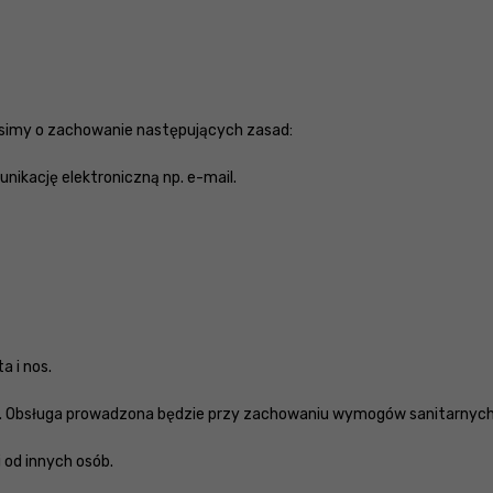
simy o zachowanie następujących zasad:
nikację elektroniczną np. e-mail.
a i nos.
nt. Obsługa prowadzona będzie przy zachowaniu wymogów sanitarnych
 od innych osób.