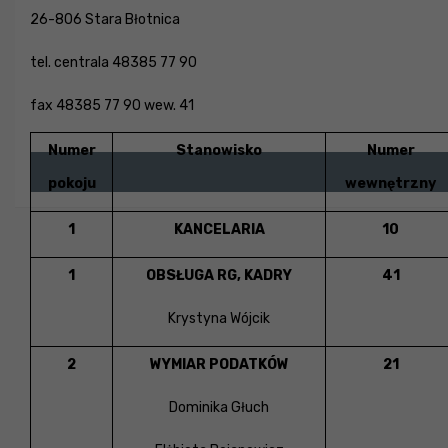
26-806 Stara Błotnica
tel. centrala 48385 77 90
fax 48385 77 90 wew. 41
Numer
Stanowisko
Numer
pokoju
wewnętrzny
1
KANCELARIA
10
1
OBSŁUGA RG, KADRY
41
Krystyna Wójcik
2
WYMIAR PODATKÓW
21
Dominika Głuch