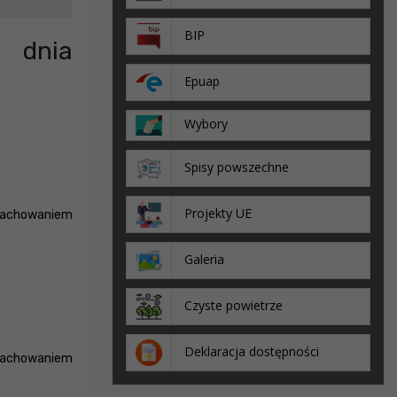
BIP
d dnia
Epuap
Wybory
Spisy powszechne
Projekty UE
 zachowaniem
Galeria
Czyste powietrze
Deklaracja dostępności
 zachowaniem