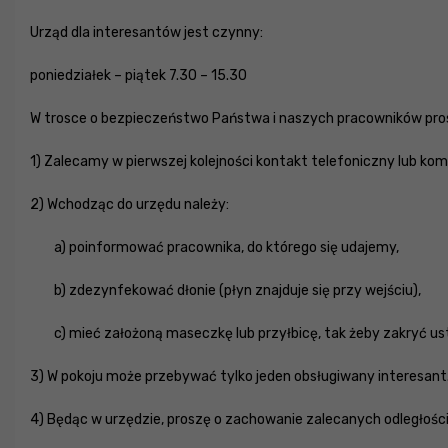
Urząd dla interesantów jest czynny:
poniedziałek – piątek 7.30 – 15.30
W trosce o bezpieczeństwo Państwa i naszych pracowników pro
1) Zalecamy w pierwszej kolejności kontakt telefoniczny lub komu
2) Wchodząc do urzędu należy:
a) poinformować pracownika, do którego się udajemy,
b) zdezynfekować dłonie (płyn znajduje się przy wejściu),
c) mieć założoną maseczkę lub przyłbicę, tak żeby zakryć ust
3) W pokoju może przebywać tylko jeden obsługiwany interesa
4) Będąc w urzędzie, proszę o zachowanie zalecanych odległości