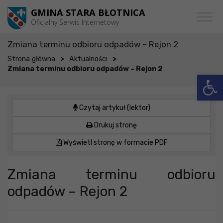
Przejdź do menu
Przejdź do stopki strony
Przejdź do głównej treści strony
GMINA STARA BŁOTNICA
Oficjalny Serwis Internetowy
Zmiana terminu odbioru odpadów – Rejon 2
>
>
Strona główna
Aktualności
Zmiana terminu odbioru odpadów – Rejon 2
Otwórz 
Czytaj artykuł (lektor)
Drukuj stronę
Wyświetl stronę w formacie PDF
Zmiana terminu odbioru
odpadów – Rejon 2