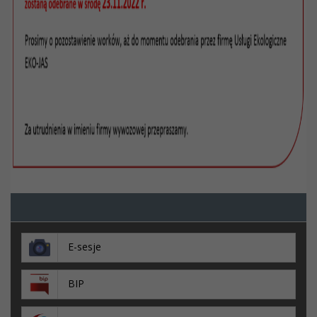
E-sesje
BIP