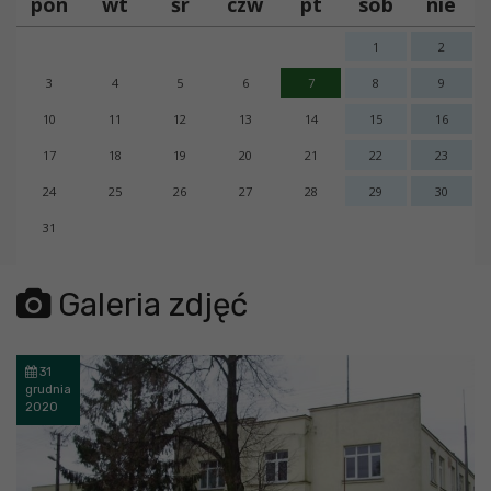
pon
wt
śr
czw
pt
sob
nie
1
2
3
4
5
6
7
8
9
10
11
12
13
14
15
16
17
18
19
20
21
22
23
24
25
26
27
28
29
30
31
error getting json:
Galeria zdjęć
31
grudnia
2020