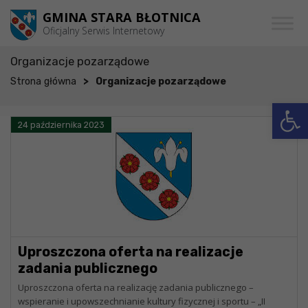
Przejdź do menu
Przejdź do stopki strony
Przejdź do głównej treści strony
GMINA STARA BŁOTNICA
Oficjalny Serwis Internetowy
Organizacje pozarządowe
>
Strona główna
Organizacje pozarządowe
Otwórz 
24 października 2023
Uproszczona oferta na realizacje
zadania publicznego
Uproszczona oferta na realizację zadania publicznego –
wspieranie i upowszechnianie kultury fizycznej i sportu – „II