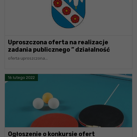
Uproszczona oferta na realizacje
zadania publicznego ” działalność
wspomagająca rozwój wspólnot i
oferta uproszczona...
społeczności lokalnej”- warsztaty
szkoleniowe w zakresie produkcji
16 lutego 2022
pierników z wykorzystaniem Żywego
muzeum piernika w Toruniu.
Ogłoszenie o konkursie ofert