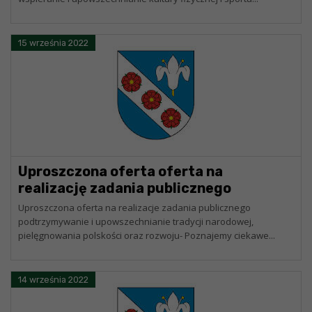
stołowego dla każdego”
15 września 2022
Uproszczona oferta oferta na
realizację zadania publicznego
podtrzymywania i upowszechniania
Uproszczona oferta na realizacje zadania publicznego
tradycji narodowej , pielęgnowania
podtrzymywanie i upowszechnianie tradycji narodowej,
pielęgnowania polskości oraz rozwoju- Poznajemy ciekawe...
polskości oraz rozwoju świadomości
narodowej, obywatelskiej i kulturowej
pn ” Poznajemy ciekawe regiony Polski –
14 września 2022
Pogórze Karpackie „. Wyjazd studyjny.