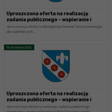
Uproszczona oferta na realizację
zadania publicznego – wspieranie i
upowszechnianie kultury fizycznej i
Uproszczona oferta na Mikołajkowy Festiwal Tenisa Stołowego
sportu – „Mikołajkowy Festiwal Tenisa
dla najmłodszych...
Stołowego dla najmłodszych”
15 września 2022
Uproszczona oferta na realizację
zadania publicznego – wspieranie i
upowszechnianie kultury fizycznej i
Uproszczona oferta na realizacje zadania publicznego
sportu – „cykl turniejów tenisa
wspieranie i upowszechnianie kultury fizycznej i sportu...