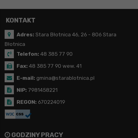
KONTAKT
Adres:
Stara Błotnica 46, 26 - 806 Stara
Błotnica
Telefon:
48 385 77 90
Fax:
48 385 77 90 wew. 41
E-mail:
gmina@starablotnica.pl
NIP:
7981458221
REGON:
670224019
GODZINY PRACY